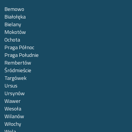
Bemowo
Białołęka
Bielany
Mokotów
Ochota
Praga Północ
Praga Południe
Rembertów
Śródmieście
Targówek
Ursus
Ursynów
Wawer
Wesoła
Wilanów
Włochy
Wola