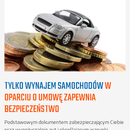
TYLKO WYNAJEM SAMOCHODÓW
W
OPARCIU O UMOWĘ ZAPEWNIA
BEZPIECZEŃSTWO
Podstawowym dokumentem zabezpieczającym Ciebie
oraz wypożyczalnię aut i określającym warunki