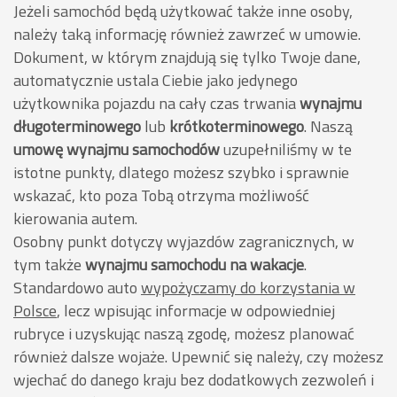
Jeżeli samochód będą użytkować także inne osoby,
należy taką informację również zawrzeć w umowie.
Dokument, w którym znajdują się tylko Twoje dane,
automatycznie ustala Ciebie jako jedynego
użytkownika pojazdu na cały czas trwania
wynajmu
długoterminowego
lub
krótkoterminowego
. Naszą
umowę wynajmu samochodów
uzupełniliśmy w te
istotne punkty, dlatego możesz szybko i sprawnie
wskazać, kto poza Tobą otrzyma możliwość
kierowania autem.
Osobny punkt dotyczy wyjazdów zagranicznych, w
tym także
wynajmu samochodu na wakacje
.
Standardowo auto
wypożyczamy do korzystania w
Polsce
, lecz wpisując informacje w odpowiedniej
rubryce i uzyskując naszą zgodę, możesz planować
również dalsze wojaże. Upewnić się należy, czy możesz
wjechać do danego kraju bez dodatkowych zezwoleń i