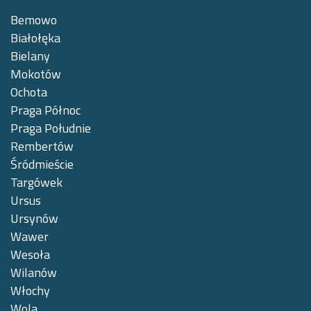
Bemowo
Białołęka
Bielany
Mokotów
Ochota
Praga Północ
Praga Południe
Rembertów
Śródmieście
Targówek
Ursus
Ursynów
Wawer
Wesoła
Wilanów
Włochy
Wola