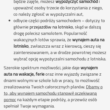
będzie zajęte, możesz
wypożyczyć samochód
i
upoważnić osoby trzecie do korzystania z niego,
co należy zgłosić w wypożyczalni aut,
odbycie części podróży samochodem – dotyczy to
głównie
przejazdów na lotnisko
, skąd w dalszą
drogę polecisz samolotem. Popularność
wakacyjnych lotów sprawia, że
wynajem auta na
lotnisko
, zwłaszcza wraz z kierowcą, cieszy się
zainteresowaniem, a w drodze powrotnej możesz
wybrać opcję wypożyczalni samochodu z lotniska.
Szerokie spektrum możliwości, jakie daje
wynajem
auta na wakacje, ferie
oraz inne wyjazdy związane z
dniami wolnymi w szkole lub w pracy, to możliwość
zrealizowania Twoich całorocznych planów.
Dbamy o
to, aby wynajem samochodu stanowił oczekiwaną
pomoc
na każdym etapie podróży, a przewóz osób
spełniał Twoje wymagania.