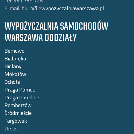
Tel:
531 739 726
E-mail:
biuro@ewypozyczalniawarszawa.pl
WYPOŻYCZALNIA SAMOCHODÓW
WARSZAWA ODDZIAŁY
Bemowo
Białołęka
Bielany
Mokotów
Ochota
Praga Północ
Praga Południe
Rembertów
Śródmieście
Targówek
Ursus